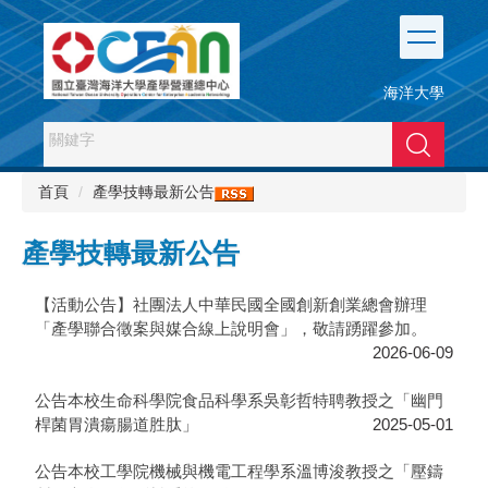
跳
到
主
要
海洋大學
內
容
搜尋
區
首頁
產學技轉最新公告
產學技轉最新公告
【活動公告】社團法人中華民國全國創新創業總會辦理
「產學聯合徵案與媒合線上說明會」，敬請踴躍參加。
2026-06-09
​公告本校生命科學院食品科學系吳彰哲特聘教授之「幽門
桿菌胃潰瘍腸道胜肽」
2025-05-01
公告本校工學院機械與機電工程學系溫博浚教授之「壓鑄