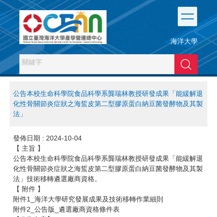
跳
到
主
要
海洋大學
內
容
搜尋
區
公告本校生命科學院食品科學系龔瑞林教授研發成果「能緩解退
化性骨關節炎症狀之海蜇皮第二型膠原蛋白納豆菌發酵物及其製
法」
發佈日期 :
2024-10-04
【 主旨 】
​公告本校生命科學院食品科學系龔瑞林教授研發成果「能緩解退
化性骨關節炎症狀之海蜇皮第二型膠原蛋白納豆菌發酵物及其製
法」技術移轉遴選廠商資格。
【 附件 】
附件1_海洋大學研究發展成果及技術移轉作業細則
附件2_公告版_遴選廠商資格條件表