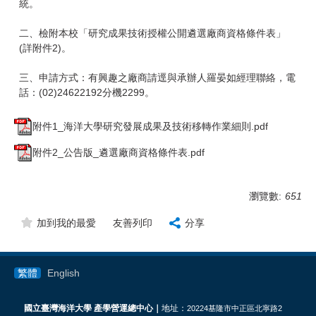
統。
二、檢附本校「研究成果技術授權公開遴選廠商資格條件表」
(詳附件2)。
三、申請方式：有興趣之廠商請逕與承辦人羅晏如經理聯絡，電
話：(02)24622192分機2299。
附件1_海洋大學研究發展成果及技術移轉作業細則.pdf
附件2_公告版_遴選廠商資格條件表.pdf
瀏覽數:
651
加到我的最愛
友善列印
分享
繁體
English
國立臺灣海洋大學 產學營運總中心｜
地址：
20224基隆市中正區北寧路2