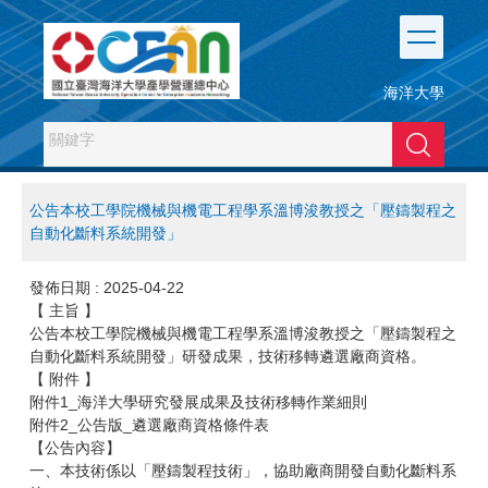
跳
到
主
要
海洋大學
內
容
搜尋
區
公告本校工學院機械與機電工程學系溫博浚教授之「壓鑄製程之
自動化斷料系統開發」
發佈日期 :
2025-04-22
【 主旨 】
公告本校工學院機械與機電工程學系溫博浚教授之「壓鑄製程之
自動化斷料系統開發」研發成果，技術移轉遴選廠商資格。
【 附件 】
附件1_海洋大學研究發展成果及技術移轉作業細則
附件2_公告版_遴選廠商資格條件表
【公告內容】
一、本技術係以「壓鑄製程技術」，協助廠商開發自動化斷料系