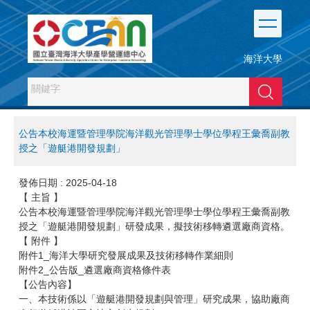
跳
到
主
要
海洋大學
內
容
搜尋
區
公告本校海運暨管理學院海洋觀光管理學士學位學程王彙喬副教
授之「遊艇港開發規劃」
發佈日期 :
2025-04-18
【 主旨 】
​公告本校海運暨管理學院海洋觀光管理學士學位學程王彙喬副教
授之「遊艇港開發規劃」研發成果，擬技術移轉遴選廠商資格。
【 附件 】
附件1_海洋大學研究發展成果及技術移轉作業細則
附件2_公告版_遴選廠商資格條件表
【公告內容】
一、本技術係以「遊艇港開發規劃與管理」研究成果，協助廠商