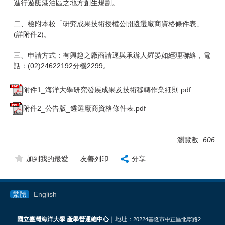
進行遊艇港泊區之地方創生規劃。
二、檢附本校「研究成果技術授權公開遴選廠商資格條件表」
(詳附件2)。
三、申請方式：有興趣之廠商請逕與承辦人羅晏如經理聯絡，電
話：(02)24622192分機2299。
附件1_海洋大學研究發展成果及技術移轉作業細則.pdf
附件2_公告版_遴選廠商資格條件表.pdf
瀏覽數:
606
加到我的最愛
友善列印
分享
繁體
English
國立臺灣海洋大學 產學營運總中心｜
地址：
20224基隆市中正區北寧路2