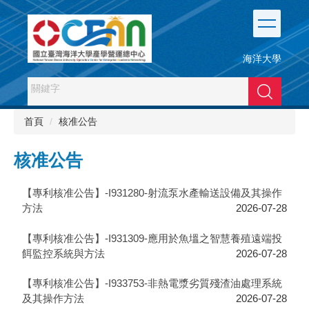
跳
到
主
要
海洋大學
內
容
搜尋
區
首頁
核准公告
核准公告
【專利核准公告】-I931280-射流泵水產輸送設備及其操作
方法
2026-07-28
【專利核准公告】-I931309-應用於魚塭之智慧養殖遠端投
餌監控系統與方法
2026-07-28
【專利核准公告】-I933753-非熱電漿劣質殘渣油處理系統
及其操作方法
2026-07-28