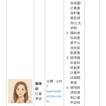
表填覆/
計畫書
資料彙
整及撰
寫/公文
承辦
國科會
科研產
業平台
技術探
勘業務
辦理國
科會科
研創業
計畫申
請相關
分機：229
事務
鄭聿
7
辦理經
妡
daphne@m
濟部價
計畫
ail.ntou.edu.
創計畫
專員
tw
申請相