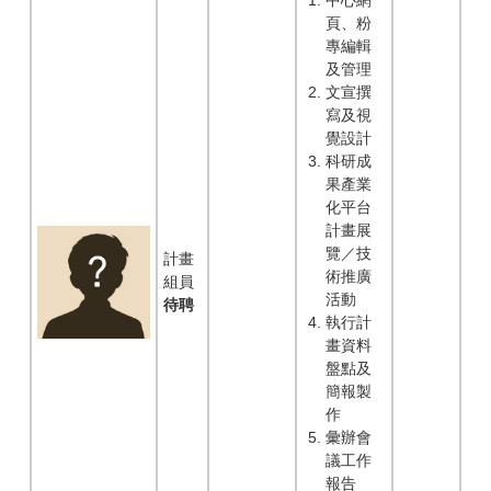
中心網
頁、粉
專編輯
及管理
文宣撰
寫及視
覺設計
科研成
果產業
化平台
計畫展
覽／技
計畫
術推廣
組員
活動
待聘
執行計
畫資料
盤點及
簡報製
作
彙辦會
議工作
報告