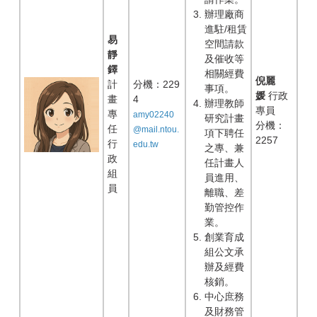
辦理廠商
進駐/租賃
易
空間請款
靜
及催收等
鐸
相關經費
倪麗
計
分機：229
事項。
媛
行政
畫
4
辦理教師
專員
專
amy02240
研究計畫
分機：
任
@mail.ntou.
項下聘任
2257
行
edu.tw
之專、兼
政
任計畫人
組
員進用、
員
離職、差
勤管控作
業。
創業育成
組公文承
辦及經費
核銷。
中心庶務
及財務管