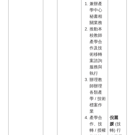
兼辦產
學中心
秘書相
關業務
推動本
校教師
產學合
作及技
術移轉
案諮詢
服務與
執行
辦理教
師辦理
各類產
學 / 技術
標案作
業
產學合
倪麗
作、技
媛
(技
轉 / 授權
轉) 行