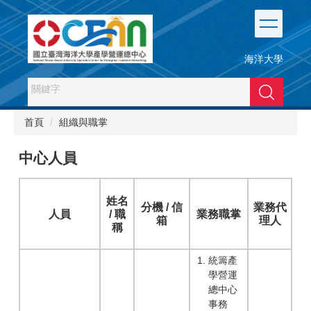
跳
到
主
要
海洋大學
內
容
搜尋
區
首頁
組織與職掌
中心人員
姓名
分機 / 信
業務代
人員
/ 職
業務職掌
箱
理人
稱
統籌產
學營運
總中心
事務