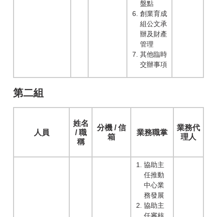
盤點
創業育成
組公文承
辦及財產
管理
其他臨時
交辦事項
第二組
姓名
分機 / 信
業務代
人員
/ 職
業務職掌
箱
理人
稱
協助主
任推動
中心業
務發展
協助主
任審核