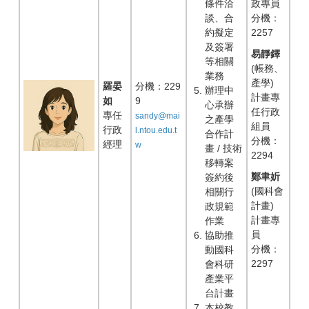
條件洽
政專員
談、合
分機：
約擬定
2257
及簽署
易靜鐸
等相關
(帳務、
業務
產學)
羅晏
分機：229
辦理中
計畫專
如
9
心承辦
任行政
專任
sandy@mai
之產學
組員
行政
l.ntou.edu.t
合作計
分機：
經理
w
畫 / 技術
2294
移轉案
鄭聿妡
簽約後
(國科會
相關行
計畫)
政規範
計畫專
作業
員
協助推
分機：
動國科
2297
會科研
產業平
台計畫
本校教