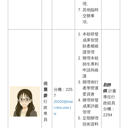
理。
其他臨時
交辦事
項。
本校研發
成果智慧
財產權維
護管理
辦理本校
師生專利
申請與維
護
辦理例行
倪
易靜
產學營運
麗
分機：225
鐸
計畫
委員會
媛
7
專任行
辦理研發
行
Z0200@mai
政組員
成果評鑑
政
l.ntou.edu.t
分機：
管理
專
w
2294
定期辦理
員
技術資料