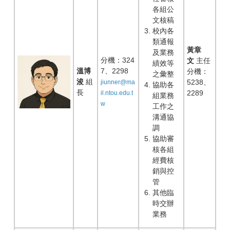
各組公
文核稿
校內各
類通報
黃章
及業務
分機：324
文
主任
績效等
溫博
7、2298
分機：
之彙整
浚
組
5238、
jiunner@ma
協助各
長
2289
il.ntou.edu.t
組業務
w
工作之
溝通協
調
協助審
核各組
經費核
銷與控
管
其他臨
時交辦
業務