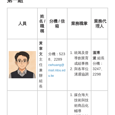
第一組
姓
名 /
分機 / 信
業務代
人員
業務職掌
職
箱
理人
稱
黃
章
統籌及督
溫博
文
分機：523
導創業育
浚
組長
主
8、2289
成組事務
分機：
任
cwhuang@
與各單位
3247、
兼
mail.ntou.ed
溝通協調
2298
辦
u.tw
組
長
媒合海大
技術與技
術商品化
輔導