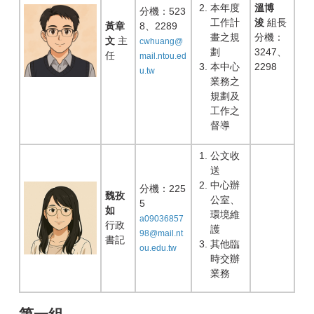
本年度
溫博
分機：523
工作計
浚
組長
黃章
8、2289
畫之規
分機：
文
主
cwhuang@
劃
3247、
任
mail.ntou.ed
本中心
2298
u.tw
業務之
規劃及
工作之
督導
公文收
送
中心辦
分機：225
魏孜
公室、
5
如
環境維
a09036857
行政
護
98@mail.nt
書記
其他臨
ou.edu.tw
時交辦
業務