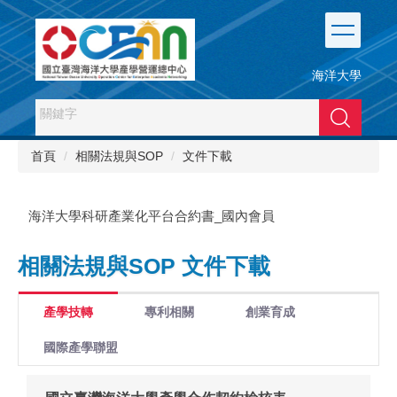
跳
到
主
要
海洋大學
內
容
搜尋
區
首頁
相關法規與SOP
文件下載
海洋大學科研產業化平台合約書_國內會員
相關法規與SOP 文件下載
產學技轉
專利相關
創業育成
國際產學聯盟