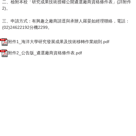
二、檢附本校「研究成果技術授權公開遴選廠商資格條件表」(詳附件
2)。
三、申請方式：有興趣之廠商請逕與承辦人羅晏如經理聯絡，電話：
(02)24622192分機2299。
附件1_海洋大學研究發展成果及技術移轉作業細則.pdf
附件2_公告版_遴選廠商資格條件表.pdf