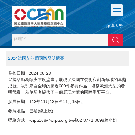
跳
到
主
要
海洋大學
內
容
搜尋
區
2024法國艾菲爾國際發明競賽
發佈日期 :
2024-08-23
旨揭活動為歐洲年度盛事，展現了法國在發明和創新領域的卓越
成就。吸引來自全球的超過600件參賽作品，堪稱歐洲大型的發
明競賽，為創新者提供了一個展現才華的國際重要平台。
參展日期︰113年11月13日至11月15日。
參展地點︰巴黎(線上展)
聯絡方式︰wiipa168@wiipa.org.tw或02-8772-3898賴小姐