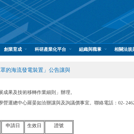
創業育成
科研產業化平台
組織與職掌
相關法規
導罩的海流發電裝置」公告讓與
展成果及技術移轉作業細則」辦理。
中心羅晏如洽辦讓與及詢議價事宜。聯絡電話：02- 24622192
申請日
生效日
證號