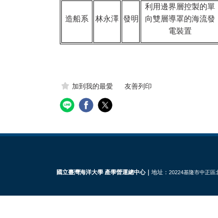
利用邊界層控製的單
造船系
林永澤
發明
向雙層導罩的海流發
電裝置
加到我的最愛
友善列印
國立臺灣海洋大學 產學營運總中心｜
地址：
20224基隆市中正區北寧路