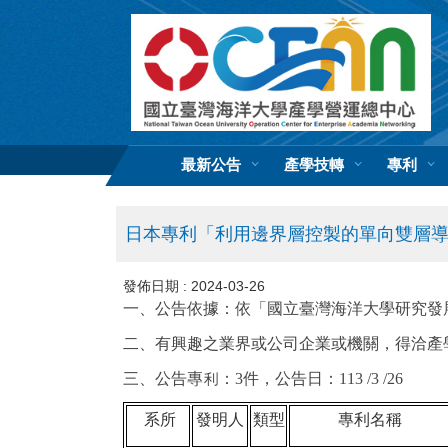
跳
到
主
要
內
容
區
最新公告
產學技轉
專利
日本專利「利用邊界層控製的單向雙層
發佈日期 :
2024-03-26
一、公告依據：依「國立臺灣海洋大學研究發
二、有興趣之業界或公司企業或機關，得洽產學營運總
三、公告專利：3件，公告日：113 /3 /26
系所
發明人
類型
專利名稱