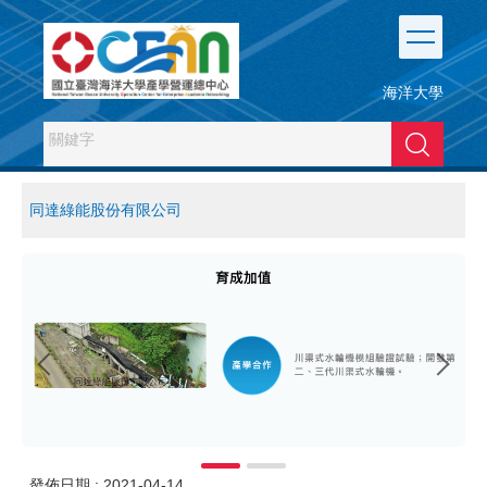
跳
到
主
要
海洋大學
內
容
搜尋
區
同達綠能股份有限公司
發佈日期 :
2021-04-14