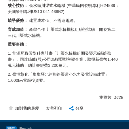
核心技術：
低水頭川渠式水輪機 (中華民國發明專利I624589；
美國發明專利US10.041.468B2)
競爭優勢：
建置成本低、不需連電網。
育成加值：
產學合作-川渠式水輪機模組驗證試驗；開發第二、
三代川渠式水輪機。
重要事蹟：
1. 能源局聯盟型科專計畫「川渠水輪機組開發暨示範驗證計
畫」，同達綠能(股)公司為聯盟型主導企業，取得新臺幣1,440
萬元補助，總計畫經費3,200萬元。
2. 臺灣彰化「集集堰北岸聯絡渠道小水力發電設備建置」
1,600kw電廠投資案。
瀏覽數:
1629
加到我的最愛
友善列印
分享
繁體
English