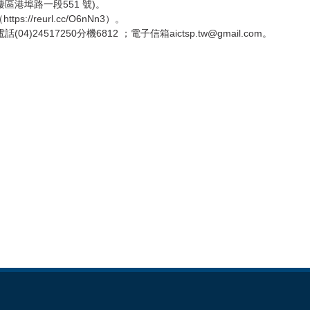
區港埠路一段551 號)。
//reurl.cc/O6nNn3）。
4517250分機6812 ；電子信箱aictsp.tw@gmail.com。