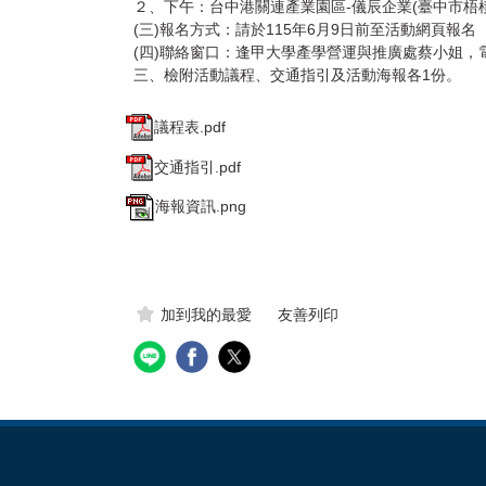
２、下午：台中港關連產業園區-儀辰企業(臺中市梧棲
(三)報名方式：請於115年6月9日前至活動網頁報名（https:
(四)聯絡窗口：逢甲大學產學營運與推廣處蔡小姐，電話(04)2
三、檢附活動議程、交通指引及活動海報各1份。
議程表.pdf
交通指引.pdf
海報資訊.png
加到我的最愛
友善列印