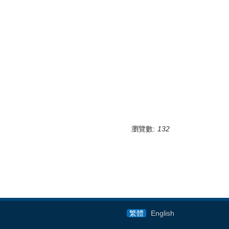
瀏覽數:
132
繁體
English