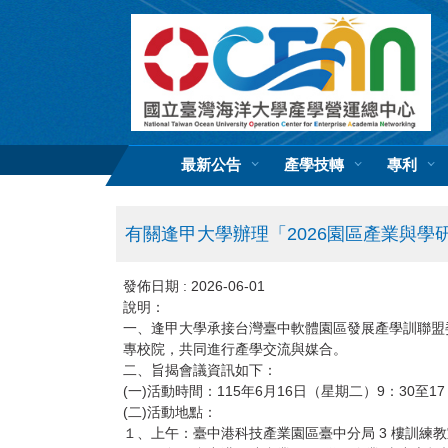
跳
到
主
要
內
容
區
最新公告
產學技轉
專利
有關逢甲大學辦理「2026園區產業與
發佈日期 :
2026-06-01
說明：
一、逢甲大學承接台灣臺中軟體園區發展產學訓聯盟
專校院，共同進行產學交流與媒合。
二、旨揭會議資訊如下：
(一)活動時間：115年6月16日（星期二）9：30至17
(二)活動地點：
１、上午：臺中港科技產業園區臺中分局 3 樓訓練教