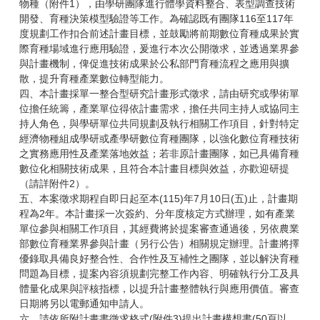
物種（附件1），由學研團隊進行體學資料整合、表型調查技術
開發、育種決策模型驗證等工作。為確認既有團隊116至117年
度規劃工作扣合前述計畫目標，並鼓勵將前期數位育種成果於實
際育種場域進行應用驗證，爰進行本次公開徵求，並透過業界參
與計畫機制，俾促進技術成果於公私部門育種流程之應用與擴
散，提升育種產業數位轉型能力。
四、本計畫採單一整合型研究計畫形式徵求，請由研究或學術單
位擔任統籌，產業單位得依計畫需求，擔任共同主持人或協同主
持人角色，與學研單位共同規劃及執行相關工作項目，針對特定
經濟物種組成學研或產學研數位育種團隊，以強化數位育種技術
之實務應用性及產業落地效益；若非原計畫團隊，如已具備育種
數位化相關技術成果，且符合本計畫目標與效益，亦歡迎研提
（請詳附件2）。
五、本案徵求期程自即日起至本(115)年7月10日(五)止，計畫期
程為2年。本計畫採一次簽約、分年度核定方式辦理，如有產業
單位參與相關工作項目，其經費將於提案審查通過後，另依農業
部數位育種業界參與計畫（另行公告）相關規定辦理。計畫將擇
優錄取具備良好整合性、合作性及互補性之團隊，並以解決育種
問題為目標，提案內容須規劃完整工作內容、明確執行分工及具
體量化成果與評核指標，以提升計畫整體執行與應用價值。審查
日期將另以電郵通知申請人。
六、請依所附計畫書徵求格式(附件3)提出計畫構想書(50頁以