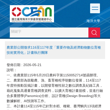
跳
到
主
要
海洋大學
內
容
搜尋
區
農業部公開徵求116至117年度「重要作物及經濟動物數位育種
技術實用化」計畫執行團隊
發佈日期 :
2026-05-21
說明：
一、依農業部115年5月20日農科字第1150052714號函辦理。
二、農業部為鼓勵農、漁、畜育種程序朝數位發展，114至117
年度特推動旨揭計畫，以開發育種性狀之數位調查及紀錄工具，
藉此蒐集高通量育種調查資料，以擴大育種計畫規模，並進行融
合多重體學(Panomics)分析、設計育種(Design Breeding)等大
數據解析、AI預測等工作。
三、本計畫114至115年已針對水稻、種豬、臺灣鯛共13項經濟