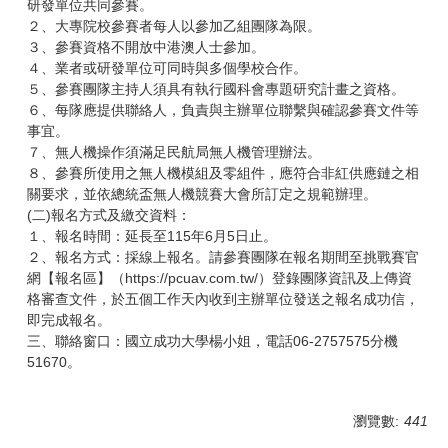
研發單位共同參賽。
２、大專院校參賽者每人以參加乙組團隊為限。
３、參賽資格不開放中港澳人士參加。
４、業者或研發單位可同時與多個學校合作。
５、參賽團隊主持人須具有執行國科會專題研究計畫之資格。
６、每隊應提供聯絡人，負責與主辦單位聯繫與確認參賽文件等
事宜。
７、無人機操作須滿足民航局無人機管理辦法。
８、參賽所使用之無人機模組及零組件，應符合非紅供應鏈之相
關要求，並依總統盃無人機競賽大會所訂定之規範辦理。
(二)報名方式及繳交資料：
１、報名時間：延長至115年6月5日止。
２、報名方式：採線上報名。請參賽團隊在報名期間至挑戰賽官
網【報名區】（https://pcuav.com.tw/）登錄團隊資訊及上傳資
格審查文件，於五個工作天內收到主辦單位發送之報名成功信，
即完成報名。
三、聯絡窗口：國立成功大學楊小姐，電話06-2757575分機
51670。
瀏覽數:
441