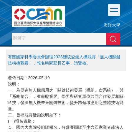
跳
到
主
要
海洋大學
內
容
搜尋
區
有關國家科學委員會辦理2026總統盃無人機競賽「無人機關鍵
技術挑戰賽」，報名時間延長乙事，請鑒核。
發佈日期 :
2026-05-19
說明：
一、為促進無人機應用之「關鍵技術發展（模組、次系統）」與
「系統整合」，並鼓勵業界、學界與研究單位共同合作發展相關
科技，發掘無人機未來關鍵技術，提升跨領域應用之整體技術能
量。
二、旨揭競賽活動說明如下：
(一)報名資格：
１、國內大專院校組隊報名，各參賽團隊至少含乙家業者或法人