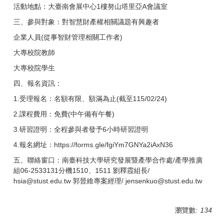
活動地點：大臺南會展中心1樓努山塔里亞A會議室
三、參與對象：對智慧財產權相關議題有興趣者
企業人員(從事智財管理相關工作者)
大專校院教師
大專校院學生
四、報名資訊：
1.受理報名：名額有限、額滿為止(截至115/02/24)
2.課程費用：免費(中午備有午餐)
3.研習證明：全程參與者發予6小時研習證明
4.報名網址：https://forms.gle/fgiYm7GNYa2iAxN36
五、聯絡窗口：南臺科技大學研究發展暨產學合作處/產學推廣
組06-2533131分機1510、1511 劉釋霞組長/
hsia@stust.edu.tw 郭晉維專案經理/ jensenkuo@stust.edu.tw
瀏覽數:
134