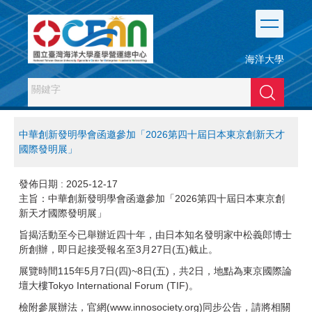
跳
到
主
要
海洋大學
內
容
搜尋
區
中華創新發明學會函邀參加「2026第四十屆日本東京創新天才
國際發明展」
發佈日期 :
2025-12-17
主旨：中華創新發明學會函邀參加「2026第四十屆日本東京創
新天才國際發明展」
旨揭活動至今已舉辦近四十年，由日本知名發明家中松義郎博士
所創辦，即日起接受報名至3月27日(五)截止。
展覽時間115年5月7日(四)~8日(五)，共2日，地點為東京國際論
壇大樓Tokyo International Forum (TIF)。
檢附參展辦法，官網(www.innosociety.org)同步公告，請將相關