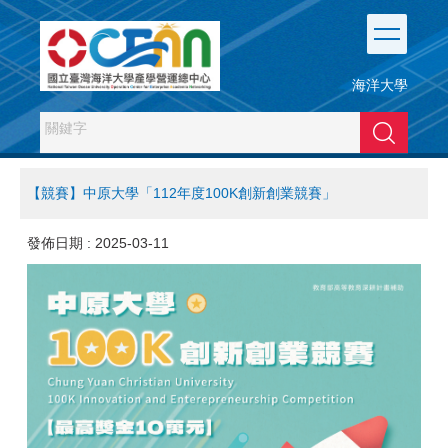
跳
到
主
要
海洋大學
內
容
搜尋
區
【競賽】中原大學「112年度100K創新創業競賽」
發佈日期 :
2025-03-11