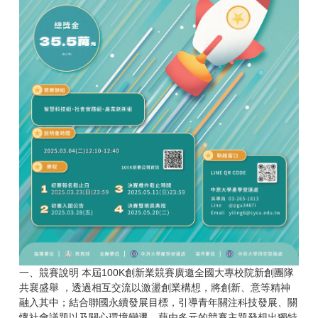
一、競賽說明 本屆100K創新業競賽廣邀全國大專校院新創團隊
共襄盛舉 ，透過相互交流以激盪創業構想，將創新、意等精神
融入其中；結合聯國永續發展目標，引導青年關注科技發展、關
懷社會議題以及關心環境變遷，藉由多元的競賽主題發想出獨特