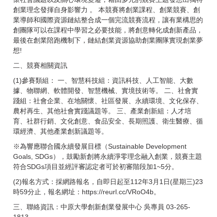
創業理念發揮自身影響力 。 本競賽將創業課程、創業競賽、創
業導師和國際資源鏈結整合成一個完流競賽流程，讓有業構思的
創團隊可以在課程中學習之必要技能，將創意轉化成創新產品，
最後在創業陪跑機制下，鏈結創業資源協助創業團隊實現創業夢
想!
二、競賽相關資訊
(1)參賽類組： 一、智慧科技組：資訊科技、人工智能、大數
據、物聯網、軟體開發、智慧機械、實境技術等。 二、社會實
踐組：社會企業、在地關懷、社區發展、永續環境、文化保存、
農村再生、其他社會實踐議題等。 三、產業創新組：人才培
育、社群行銷、文化創意、食品安全、長期照護、衛生醫療、循
環經濟、其他產業創新議題等。
※為響應聯合國永續發展目標（Sustainable Development
Goals, SDGs），鼓勵新創將永續淨零理念融入創業，競賽主題
符合SDGs項目並經評審認定者可於初審階段加1~5分。
(2)報名方式：採網路報名，自即日起至112年3月1日(星期三)23
時59分止，報名網址：https://reurl.cc/VRoO4b。
三、聯絡資訊：中原大學創新創業發展中心 吳專員 03-265-