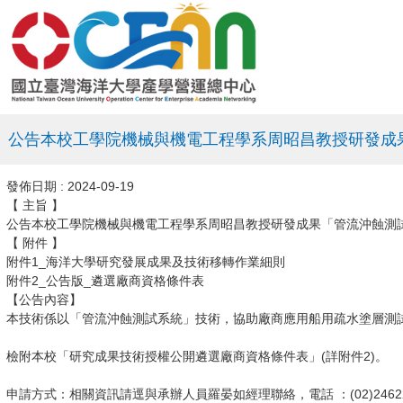
公告本校工學院機械與機電工程學系周昭昌教授研發成
發佈日期 :
2024-09-19
【 主旨 】
​公告本校工學院機械與機電工程學系周昭昌教授研發成果「管流沖蝕測
【 附件 】
附件1_海洋大學研究發展成果及技術移轉作業細則
附件2_公告版_遴選廠商資格條件表
【公告內容】
本技術係以「管流沖蝕測試系統」技術，協助廠商應用船用疏水塗層測
檢附本校「研究成果技術授權公開遴選廠商資格條件表」(詳附件2)。
申請方式：相關資訊請逕與承辦人員羅晏如經理聯絡，電話 ：(02)24622