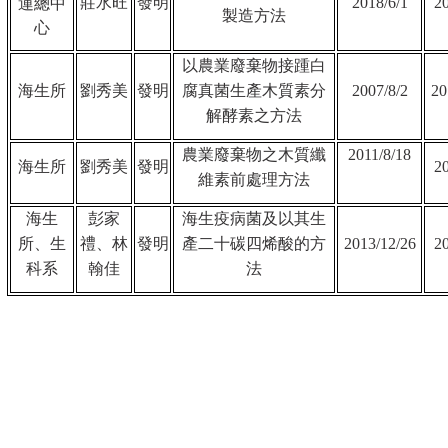
莊水旺
發明
2018/6/1
2
運總中
製造方法
心
以農業廢棄物接踵白
海生所
劉秀美
發明
腐真菌生產木質素分
2007/8/2
20
解酵素之方法
農業廢棄物之木質纖
2011/8/18
海生所
劉秀美
發明
2
維素前處理方法
海生
彭家
海生疫病菌及以其生
所、生
禮、林
發明
產二十碳四烯酸的方
2013/12/26
2
科系
翰佳
法